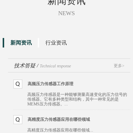
新闻资讯
NEWS
新闻资讯
行业资讯
技术答疑 /
更多>
Technical response
高频压力传感器工作原理
高频压力传感器是一种能够测量高速变化的压力信号的
传感器。它有多种类型和结构，其中一种常见的是
MEMS压力传感器。...
高精度压力传感器应用在哪些领域
高精度压力传感器应用在哪些领域...