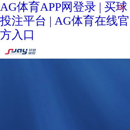
AG体育APP网登录 | 买球
投注平台 | AG体育在线官
方入口