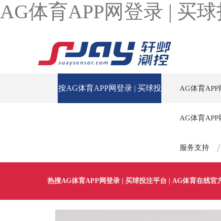
AG体育APP网登录 | 买
按AG体育APP网登录 | 买球投
AG体育APP
注平台 | AG体育在线官方入
AG体育APP
口范围分类
服务支持
热搜AG体育APP网登录 | 买球投注平台 | AG体育在线