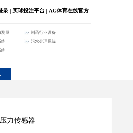
登录 | 买球投注平台 | AG体育在线官方
力测量
制药行业设备
系统
污水处理系统
系统
载
膜压力传感器