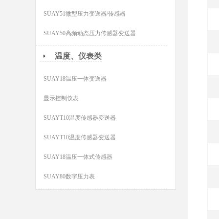
SUAY51微型压力变送器/传感器
SUAY50高频动态压力传感器变送器
温度、仪表类
SUAY18温压一体变送器
显示控制仪表
SUAYT10温度传感器变送器
SUAYT10温度传感器变送器
SUAY18温压一体式传感器
SUAY80数字压力表