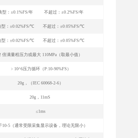
典型：±0.1%FS/年 不超过：±0.2%FS/年
型：±0.02%FS/℃ 不超过：±0.05%FS/℃
型：±0.02%FS/℃ 不超过：±0.05%FS/℃
2 倍满量程压力或最大 110MPa（取最小值）
﹥10^6压力循环（P:10-90%FS）
20g，（IEC 60068-2-6）
20g，11mS
≤1ms
于10-5（通常受限采集显示设备，理论无限小）