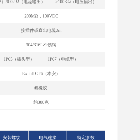
12）/0.02 Ω（电流输出） >100KΩ（电压输出）
200MΩ，100VDC
接插件或直出电缆2m
304/316L不锈钢
IP65（插头型） IP67（电缆型）
Ex iaⅡ CT6（本安）
氟橡胶
约300克
安装螺纹
电气连接
特定参数