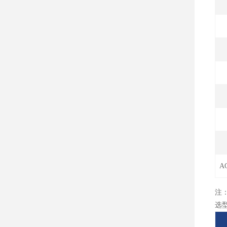
A
注
选