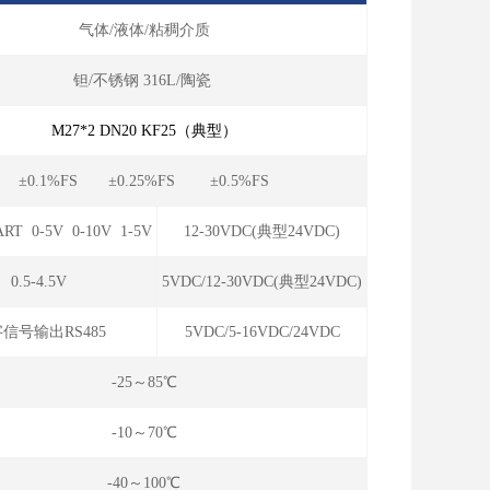
气体/液体/粘稠介质
钽/不锈钢 316L/陶瓷
M27*2 DN20 KF25（典型）
±0.1%FS ±0.25%FS ±0.5%FS
ART 0-5V 0-10V 1-5V
12-30VDC(典型24VDC)
0.5-4.5V
5VDC/12-30VDC(典型24VDC)
信号输出RS485
5VDC/5-16VDC/24VDC
-25～85℃
-10～70℃
-40～100℃