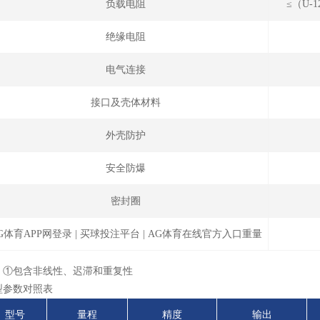
负载电阻
≤（U-
绝缘电阻
电气连接
接口及壳体材料
外壳防护
安全防爆
密封圈
G体育APP网登录 | 买球投注平台 | AG体育在线官方入口重量
：①包含非线性、迟滞和重复性
型参数对照表
型号
量程
精度
输出