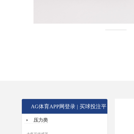
AG体育APP网登录 | 买球投注平
压力类
台 | AG体育在线官方入口展示