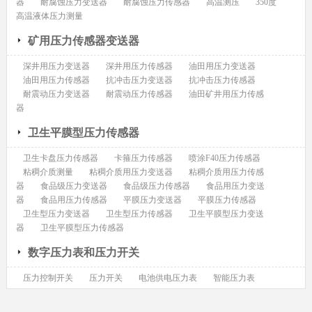
器
耐腐蚀压力变送器
耐腐蚀压力传感器
高温测压
350度
高温液体压力测量
矿用压力传感器变送器
深井用压力变送器
深井用压力传感器
油田用压力变送器
油田用压力传感器
抗冲击压力变送器
抗冲击压力传感器
耐震动压力变送器
耐震动压力传感器
油田矿井用压力传感
器
卫生平膜型压力传感器
卫生卡盘压力传感器
卡箍压力传感器
喷涂F40压力传感器
粘稠介质测量
粘稠介质用压力变送器
粘稠介质用压力传感
器
食品级压力变送器
食品级压力传感器
食品用压力变送
器
食品用压力传感器
平膜压力变送器
平膜压力传感器
卫生型压力变送器
卫生型压力传感器
卫生平膜型压力变送
器
卫生平膜型压力传感器
数字压力表和压力开关
压力控制开关
压力开关
电池供电压力表
智能压力表