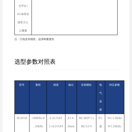
注平台 |
AG体育在
线官方入
口重量
注：①包含非线性、迟滞和重复性
选型参数对照表
型号
量程
精度
输出
安装螺纹
电
特定参数
气
连
接
SUAY50
-100KPa~0
4:±0.1%FS
A1:4-
M1:M20*1.5
N1:
W1:1-3KHz
...10KPa
2:±0.25%FS
20mA
M2:G1/4
直
W2:20KHz