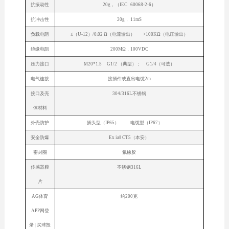
抗振动性
20g，（IEC 60068-2-6）
抗冲击性
20g， 11mS
负载电阻
≤（U-12）/0.02 Ω（电流输出） >100KΩ（电压输出）
绝缘电阻
200MΩ，100VDC
压力接口
M20*1.5 G1/2 （典型）； G1/4（可选）
电气连接
接插件或直出电缆2m
接口及壳
304/316L不锈钢
体材料
外壳防护
插头型（IP65） 电缆型（IP67）
安全防爆
Ex iaⅡ CT5（本安）
密封圈
氟橡胶
传感器膜
不锈钢316L
片
AG体育
约200克
APP网登
录 | 买球投