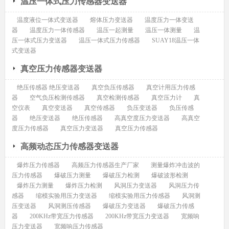
温压一体式压力传感器变送器
温度液位一体式变送器
熔体压力变送器
温度压力一体变送
器
温度压力一体传感器
温压一起测量
温压一体测量
温
压一体式压力变送器
温压一体式压力传感器
SUAY18温压一体
式变送器
真空压力传感器变送器
绝压传感器 绝压变送器
真空负压传感器
真空计用压力传感
器
空气负压检测传感器
真空检测传感器
真空压力计
真
空仪表
真空变送器
真空传感器
负压变送器
负压传感
器
绝压变送器
绝压传感器
高真空度压力变送器
高真空
度压力传感器
真空压力变送器
真空压力传感器
高频动态压力传感器变送器
爆炸压力传感器
高频压力传感器生产厂家
测量爆炸冲击波的
压力传感器
爆破压力测量
爆破压力检测
爆破波形检测
爆炸压力测量
爆炸压力检测
风洞压力变送器
风洞压力传
感器
缩模实验用压力变送器
缩模实验用压力传感器
风洞测
压变送器
风洞测压传感器
爆破压力变送器
爆破压力传感
器
200KHz带宽压力传感器
200KHz带宽压力变送器
宽频响
压力变送器
宽频响压力传感器