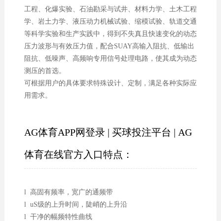
工程、化爆实验、石油勘采与试井、材料力学、土木工程
学、岩土力学、液压动力机械试验、缩模试验、轨道交通
等科学实验和生产实践中，得到不失真且快速变化的动态
压力波形与有效压力值，配合SUAY高输入阻抗、低输出
阻抗、低噪声、高频响专用信号处理电路，使其成为动态
测压的首选。
可根据用户的具体要求特殊设计、定制，满足各种实际应
用需求。
AG体育APP网登录 | 买球投注平台 | AG
体育在线官方入口特点：
l 高固有频率，宽广的通频带
l uS级的上升时间，陡峭的上升沿
l 干净的幅频特性曲线