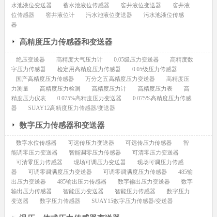
水池液位变送器
蓄水池液位传感器
窖井液位变送器
窖井液
位传感器
窖井液位计
污水池液位变送器
污水池液位传感
器
高精度压力传感器和变送器
绝压变送器
高精度大气压力计
0.05级压力变送器
高精度数
字压力传感器
检定用高精度压力传感器
0.05级压力传感器
国产高精度压力传感器
万分之五高精度压力变送器
高精度压
力测量
高精度压力检测
高精度压力计
高精度压力表
高
精度压力仪表
0.075%高精度压力变送器
0.075%高精度压力传感
器
SUAY12高精度压力传感器/变送器
数字压力传感器和变送器
数字水位传感器
可远传压力变送器
可远传压力传感器
智
能调零压力变送器
智能调零压力传感器
可清零压力变送器
可清零压力传感器
现场可调压力变送器
现场可调压力传感
器
可调零调满度压力变送器
可调零调满度压力传感器
485输
出压力变送器
485输出压力传感器
数字输出压力变送器
数字
输出压力传感器
智能压力变送器
智能压力传感器
数字压力
变送器
数字压力传感器
SUAY15数字压力传感器/变送器