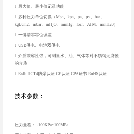
l 最大值、最小值记录功能
l 多种压力单位切换（Mpa、kpa、pa、psi、bar、
kgf/cm2、mbar、inH₂O、mmHg、lorr、ATM、mmH20）
l 一键清零零位误差
l USB供电、电池双供电
l 介质兼容性强，可测量水、油、气体等对不锈钢无腐蚀
的介质
l Exib IICT4防爆认证 CE认证 CPA证书 RoHS认证
技术参数：
压力量程： -100KPa~100MPa