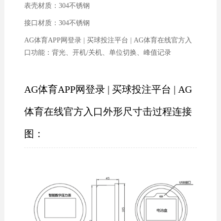
表壳材质：304不锈钢
接口材质：304不锈钢
AG体育APP网登录 | 买球投注平台 | AG体育在线官方入
口功能：背光、开机/关机、单位切换、峰值记录
AG体育APP网登录 | 买球投注平台 | AG
体育在线官方入口外形尺寸击过程连接
图：