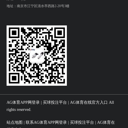
地址：南京市江宁区清水亭西路2-20号3楼
AG体育APP网登录 | 买球投注平台 | AG体育在线官方入口 All
rights reserved.
站点地图 | 联系AG体育APP网登录 | 买球投注平台 | AG体育在