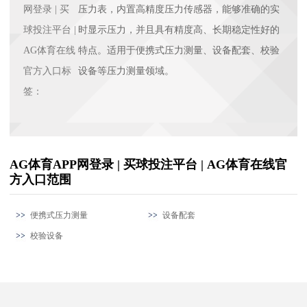
网登录 | 买
压力表，内置高精度压力传感器，能够准确的实
球投注平台 |
时显示压力，并且具有精度高、长期稳定性好的
AG体育在线
特点。适用于便携式压力测量、设备配套、校验
官方入口标
设备等压力测量领域。
签：
AG体育APP网登录 | 买球投注平台 | AG体育在线官
方入口范围
便携式压力测量
设备配套
校验设备