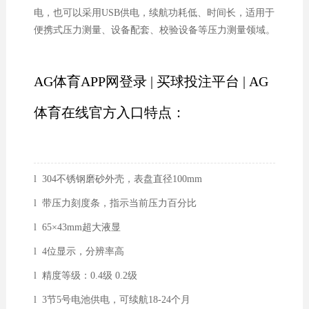
电，也可以采用USB供电，续航功耗低、时间长，适用于
便携式压力测量、设备配套、校验设备等压力测量领域。
AG体育APP网登录 | 买球投注平台 | AG
体育在线官方入口特点：
l 304不锈钢磨砂外壳，表盘直径100mm
l 带压力刻度条，指示当前压力百分比
l 65×43mm超大液显
l 4位显示，分辨率高
l 精度等级：0.4级 0.2级
l 3节5号电池供电，可续航18-24个月