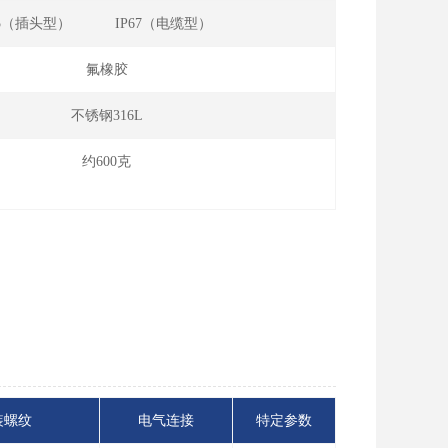
P65（插头型） IP67（电缆型）
氟橡胶
不锈钢316L
约600克
装螺纹
电气连接
特定参数