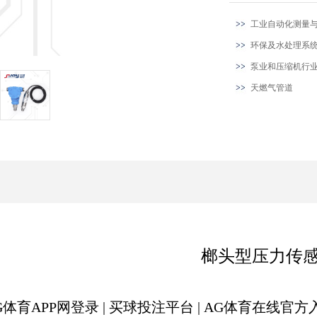
工业自动化测量
环保及水处理系
泵业和压缩机行
天燃气管道
榔头型压力传
G体育APP网登录 | 买球投注平台 | AG体育在线官