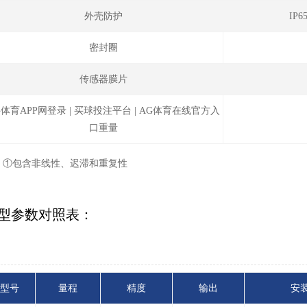
外壳防护
I
密封圈
传感器膜片
G体育APP网登录 | 买球投注平台 | AG体育在线官方入
口重量
：①包含非线性、迟滞和重复性
型参数对照表：
型号
量程
精度
输出
安