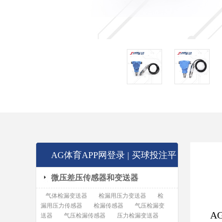
AG体育APP网登录 | 买球投注平
微压差压传感器和变送器
台 | AG体育在线官方入口展示
气体检漏变送器
检漏用压力变送器
检
漏用压力传感器
检漏传感器
气压检漏变
A
送器
气压检漏传感器
压力检漏变送器