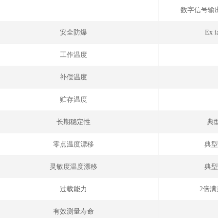
数字信号输出
安全防爆
Ex
工作温度
补偿温度
贮存温度
长期稳定性
典型
零点温度漂移
典型
灵敏度温度漂移
典型
过载能力
2倍满
有效测量寿命