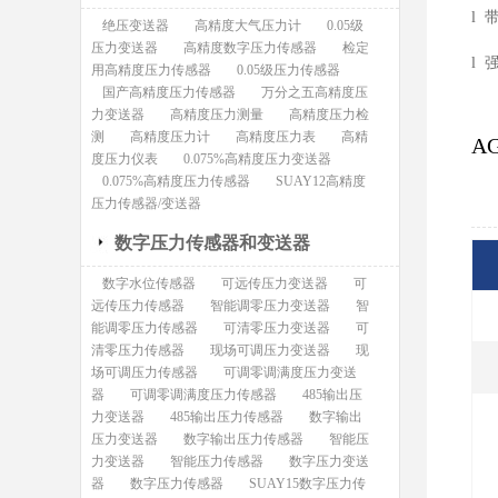
l
绝压变送器
高精度大气压力计
0.05级
压力变送器
高精度数字压力传感器
检定
l
用高精度压力传感器
0.05级压力传感器
国产高精度压力传感器
万分之五高精度压
力变送器
高精度压力测量
高精度压力检
测
高精度压力计
高精度压力表
高精
A
度压力仪表
0.075%高精度压力变送器
0.075%高精度压力传感器
SUAY12高精度
压力传感器/变送器
数字压力传感器和变送器
数字水位传感器
可远传压力变送器
可
远传压力传感器
智能调零压力变送器
智
能调零压力传感器
可清零压力变送器
可
清零压力传感器
现场可调压力变送器
现
场可调压力传感器
可调零调满度压力变送
器
可调零调满度压力传感器
485输出压
力变送器
485输出压力传感器
数字输出
压力变送器
数字输出压力传感器
智能压
力变送器
智能压力传感器
数字压力变送
器
数字压力传感器
SUAY15数字压力传