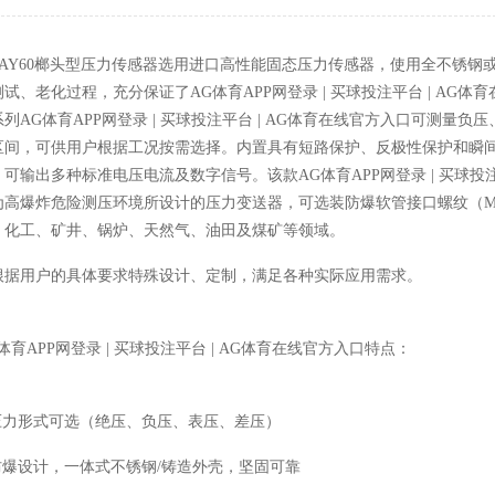
UAY60榔头型压力传感器选用进口高性能固态压力传感器，使用全不锈
测试、老化过程，充分保证了AG体育APP网登录 | 买球投注平台 | A
列AG体育APP网登录 | 买球投注平台 | AG体育在线官方入口可测量负压、
区间，可供用户根据工况按需选择。内置具有短路保护、反极性保护和瞬
，可输出多种标准电压电流及数字信号。该款AG体育APP网登录 | 买球投
为高爆炸危险测压环境所设计的压力变送器，可选装防爆软管接口螺纹（M20
、化工、矿井、锅炉、天然气、油田及煤矿等领域。
根据用户的具体要求特殊设计、定制，满足各种实际应用需求。
体育APP网登录 | 买球投注平台 | AG体育在线官方入口特点：
 压力形式可选（绝压、负压、表压、差压）
 防爆设计，一体式不锈钢/铸造外壳，坚固可靠