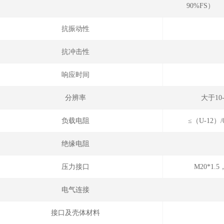
9
抗振动性
抗冲击性
响应时间
分辨率
大于1
负载电阻
≤（U-12
绝缘电阻
压力接口
M20*1.
电气连接
接口及壳体材料