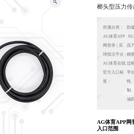
榔头型压力传
所属分类：
防
AG体育APP
S
网登录 | 买
压
球投注平台 |
精
AG体育在线
过程
官方入口标
平
签：
性
制
油
AG体育APP网
入口范围