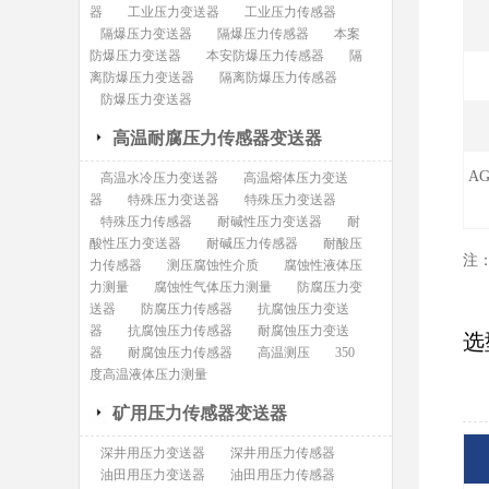
器
工业压力变送器
工业压力传感器
隔爆压力变送器
隔爆压力传感器
本案
防爆压力变送器
本安防爆压力传感器
隔
离防爆压力变送器
隔离防爆压力传感器
防爆压力变送器
高温耐腐压力传感器变送器
A
高温水冷压力变送器
高温熔体压力变送
器
特殊压力变送器
特殊压力变送器
特殊压力传感器
耐碱性压力变送器
耐
酸性压力变送器
耐碱压力传感器
耐酸压
注
力传感器
测压腐蚀性介质
腐蚀性液体压
力测量
腐蚀性气体压力测量
防腐压力变
送器
防腐压力传感器
抗腐蚀压力变送
器
抗腐蚀压力传感器
耐腐蚀压力变送
选
器
耐腐蚀压力传感器
高温测压
350
度高温液体压力测量
矿用压力传感器变送器
深井用压力变送器
深井用压力传感器
油田用压力变送器
油田用压力传感器