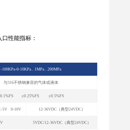
方入口性能指标：
-100KPa-0-10KPa...1MPa...200MPa
与316不锈钢兼容的气体或液体
±0.1%FS ±0.25%FS ±0.5%FS
1-5V 0-10V
12-36VDC（典型24VDC）
5V
5VDC/12-36VDC（典型24VDC）