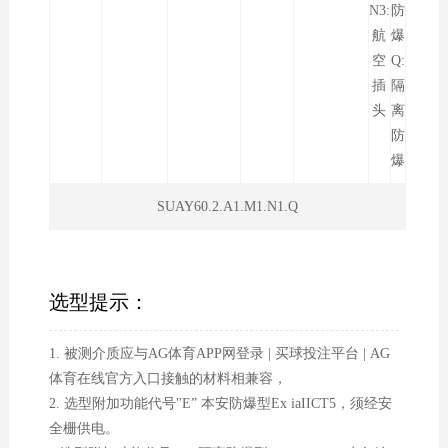
N3:
防
航
爆
空
Q:
插
隔
头
离
防
爆
SUAY60.2.A1.M1.N1.Q
选型提示：
1. 被测介质应与AG体育APP网登录 | 买球投注平台 | AG
体育在线官方入口接触的材料相兼容，
2. 选型附加功能代号"E” 本安防爆型Ex iaIICT5，须经安
全栅供电。