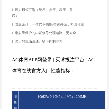
l 压力形式可选（绝压、负压、表压、差
压）
l 防爆设计，一体式不锈钢/铸造外壳，坚固可靠
l 带多重保护的内置信号处理电路，更安全
l 强大的现场浪涌、噪声抑制能力
AG体育APP网登录 | 买球投注平台 | AG
体育在线官方入口性能指标：
测
-100KPa-0-10KPa...1MPa...200MPa
量
范