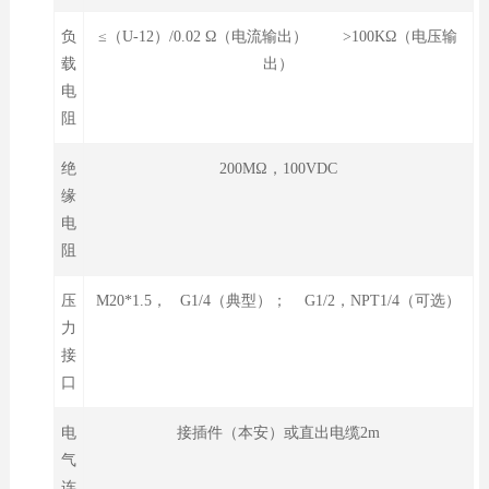
负
≤（U-12）/0.02 Ω（电流输出） >100KΩ（电压输
载
出）
电
阻
绝
200MΩ，100VDC
缘
电
阻
压
M20*1.5， G1/4（典型）； G1/2，NPT1/4（可选）
力
接
口
电
接插件（本安）或直出电缆2m
气
连