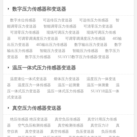
数字压力传感器和变送器
数字水位传感器
可远传压力变送器
可远传压力传感器
智
能调零压力变送器
智能调零压力传感器
可清零压力变送器
可清零压力传感器
现场可调压力变送器
现场可调压力传感
器
可调零调满度压力变送器
可调零调满度压力传感器
485输
出压力变送器
485输出压力传感器
数字输出压力变送器
数字
输出压力传感器
智能压力变送器
智能压力传感器
数字压力
变送器
数字压力传感器
SUAY15数字压力传感器/变送器
温压一体式压力传感器变送器
温度液位一体式变送器
熔体压力变送器
温度压力一体变送
器
温度压力一体传感器
温压一起测量
温压一体测量
温
压一体式压力变送器
温压一体式压力传感器
SUAY18温压一体
式变送器
真空压力传感器变送器
绝压传感器 绝压变送器
真空负压传感器
真空计用压力传感
器
空气负压检测传感器
真空检测传感器
真空压力计
真
空仪表
真空变送器
真空传感器
负压变送器
负压传感