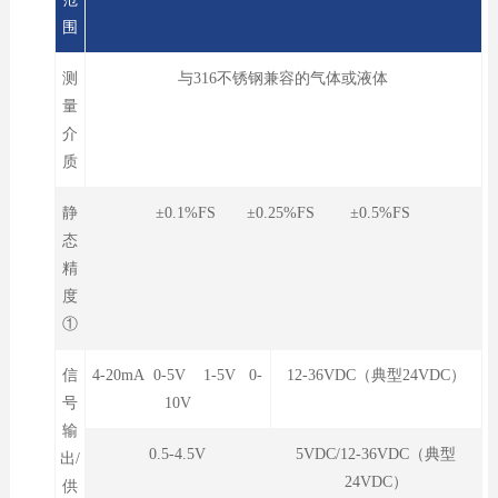
围
测
与316不锈钢兼容的气体或液体
量
介
质
静
±0.1%FS ±0.25%FS ±0.5%FS
态
精
度
①
信
4-20mA 0-5V 1-5V 0-
12-36VDC（典型24VDC）
号
10V
输
0.5-4.5V
5VDC/12-36VDC（典型
出/
24VDC）
供