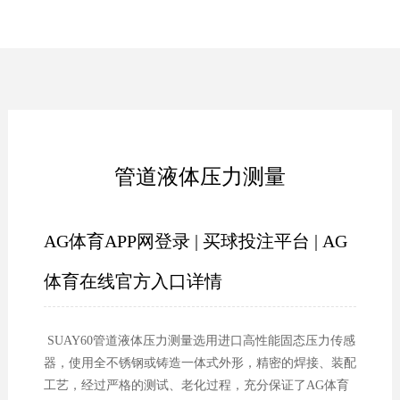
管道液体压力测量
AG体育APP网登录 | 买球投注平台 | AG
体育在线官方入口详情
SUAY60管道液体压力测量选用进口高性能固态压力传感
器，使用全不锈钢或铸造一体式外形，精密的焊接、装配
工艺，经过严格的测试、老化过程，充分保证了AG体育