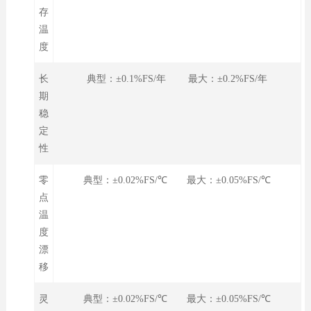
存
温
度
长
典型：±0.1%FS/年 最大：±0.2%FS/年
期
稳
定
性
零
典型：±0.02%FS/℃ 最大：±0.05%FS/℃
点
温
度
漂
移
灵
典型：±0.02%FS/℃ 最大：±0.05%FS/℃