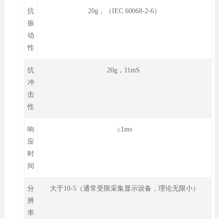
抗
20g，（IEC 60068-2-6）
振
动
性
抗
20g，11mS
冲
击
性
响
≤1ms
应
时
间
分
大于10-5（通常受限采集显示设备，理论无限小）
辨
率