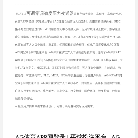
可调零调满度压力变送器
SUAY15
是数字信号输出、高精度、高稳定性AG
体育APP网登录 | 买球投注平台 | AG体育在线官方入口系列。采用高精模拟前端、RISC
指令处理器结合进口MEMS传感器作为中心感测元件，运用非线性修正技术、数字化温
度补偿电路，经过多点测试和精确补偿，提高了AG体育APP网登录 | 买球投注平台 | AG
体育在线官方入口非线性、重复性、迟滞指标的综合精度，优化了温度变化对AG体育
APP网登录 | 买球投注平台 | AG体育在线官方入口输出信号的影响，提高了AG体育APP
网登录 | 买球投注平台 | AG体育在线官方入口的整体测量精度。RS485信号协议多样，支
持SUAY自定义、MODBUS、IEEE754浮点数标准等，可方便集中组网、在线调试、数
据远传，可直接与PC、PLC、MCU、FPGA等设备连接，方便用户采集。AG体育APP网
登录 | 买球投注平台 | AG体育在线官方入口体积小巧，封装坚固，具备极佳的防护性能。
广泛应用于科研院校、航空航天、电力化工、水文地质、医疗环保、设备检漏、数据在
线远传等领域。
可根据用户的具体要求特殊设计、定制，满足各种实际应用需求。
AG体育APP网登录 | 买球投注平台 | AG