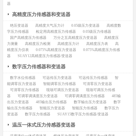
器
高精度压力传感器和变送器
绝压变送器
高精度大气压力计
0.05级压力变送器
高精度数
字压力传感器
检定用高精度压力传感器
0.05级压力传感器
国产高精度压力传感器
万分之五高精度压力变送器
高精度压
力测量
高精度压力检测
高精度压力计
高精度压力表
高
精度压力仪表
0.075%高精度压力变送器
0.075%高精度压力传感
器
SUAY12高精度压力传感器/变送器
数字压力传感器和变送器
数字水位传感器
可远传压力变送器
可远传压力传感器
智
能调零压力变送器
智能调零压力传感器
可清零压力变送器
可清零压力传感器
现场可调压力变送器
现场可调压力传感
器
可调零调满度压力变送器
可调零调满度压力传感器
485输
出压力变送器
485输出压力传感器
数字输出压力变送器
数字
输出压力传感器
智能压力变送器
智能压力传感器
数字压力
变送器
数字压力传感器
SUAY15数字压力传感器/变送器
温压一体式压力传感器变送器