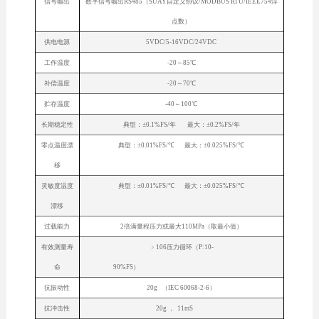
信号输出
数字信号输出RS485（SUAY自定义协议/MODBUS RTU/IEEE754浮
点数）
供电电源
5VDC/5-16VDC/24VDC
工作温度
-20～85℃
补偿温度
-20～70℃
贮存温度
-40～100℃
长期稳定性
典型：±0.1%FS/年 最大：±0.2%FS/年
零点温度漂
典型：±0.01%FS/℃ 最大：±0.025%FS/℃
移
灵敏度温度
典型：±0.01%FS/℃ 最大：±0.025%FS/℃
漂移
过载能力
2倍满量程压力或最大110MPa（取最小值）
有效测量寿
﹥106压力循环（P:10-
命
90%FS）
抗振动性
20g （IEC 60068-2-6）
抗冲击性
20g ， 11mS