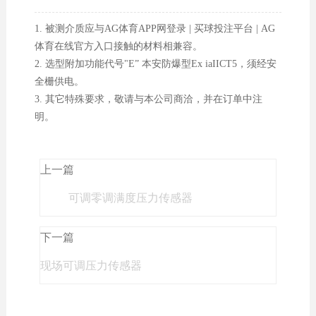
1. 被测介质应与AG体育APP网登录 | 买球投注平台 | AG
体育在线官方入口接触的材料相兼容。
2. 选型附加功能代号"E” 本安防爆型Ex iaIICT5，须经安
全栅供电。
3. 其它特殊要求，敬请与本公司商洽，并在订单中注
明。
上一篇
可调零调满度压力传感器
下一篇
现场可调压力传感器