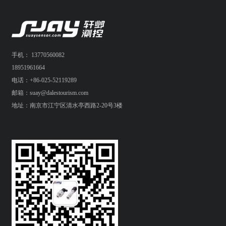
手机： 13770560082
18951961664
电话：+86-025-52119289
邮箱：suay@dalestourism.com
地址：南京市江宁区清水亭西路2-20号3楼