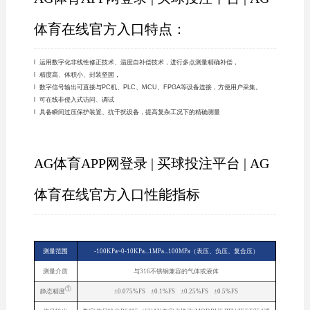
体育在线官方入口特点：
l 运用数字化非线性修正技术、温度自补偿技术，进行多点测量精确补偿，
l 精度高、体积小、封装坚固，
l 数字信号输出可直接与PC机、PLC、MCU、FPGA等设备连接，方便用户采集。
l 可在线非侵入式访问、调试
l 具备瞬间过压保护装置、抗干扰设备，提高复杂工况下的精确测量
AG体育APP网登录 | 买球投注平台 | AG
体育在线官方入口性能指标
测量范围
-100KPa~0-10KPa...1MPa...100MPa（表压、负压、复合压）
测量介质
与316不锈钢兼容的气体或液体
①
静态精度
±0.075%FS ±0.1%FS ±0.25%FS ±0.5%FS