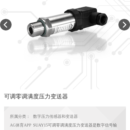
可调零调满度压力变送器
所属分类：
数字压力传感器和变送器
AG体育APP
SUAY15可调零调满度压力变送器是数字信号输