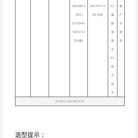
(MODBUS
M4:NPT1/4
N2:
爆
RTU)
M0:定制
赫
P:
D3:RS485
斯
平
(IEEE754
曼
膜
浮点数)
插
型
头
N3:
航
空
插
头
SUAY15.2.D1.M1.N1.E
选型提示：