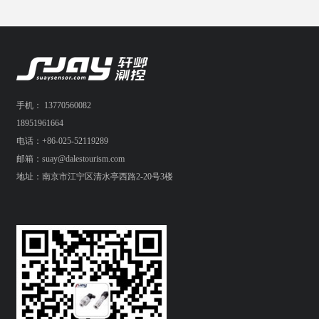
手机： 13770560082
18951961664
电话：+86-025-52119289
邮箱：suay@dalestourism.com
地址：南京市江宁区清水亭西路2-20号3楼