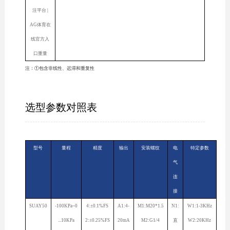
注平台 |
AG体育在
线官方入
口重量
注：①包含非线性、迟滞和重复性
选型参数对照表
型号
量程
精度
输出
安装螺纹
电
特定参数
气
连
接
SUAY50
-100KPa~0
4:±0.1%FS
A1:4-
M1:M20*1.5
N1:
W1:1-3KHz
...10KPa
2:±0.25%FS
20mA
M2:G1/4
直
W2:20KHz