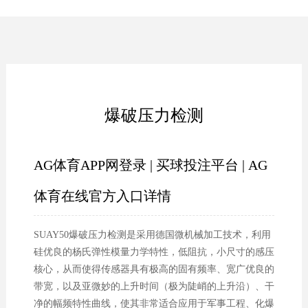
爆破压力检测
AG体育APP网登录 | 买球投注平台 | AG
体育在线官方入口详情
SUAY50爆破压力检测是采用德国微机械加工技术，利用
硅优良的杨氏弹性模量力学特性，低阻抗，小尺寸的感压
核心，从而使得传感器具有极高的固有频率、宽广优良的
带宽，以及亚微妙的上升时间（极为陡峭的上升沿）、干
净的幅频特性曲线，使其非常适合应用于军事工程、化爆