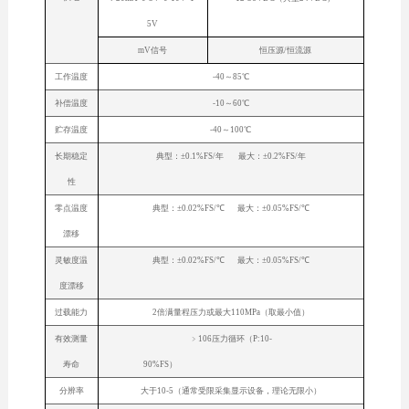
5V
mV信号
恒压源/恒流源
工作温度
-40～85℃
补偿温度
-10～60℃
贮存温度
-40～100℃
长期稳定
典型：±0.1%FS/年 最大：±0.2%FS/年
性
零点温度
典型：±0.02%FS/℃ 最大：±0.05%FS/℃
漂移
灵敏度温
典型：±0.02%FS/℃ 最大：±0.05%FS/℃
度漂移
过载能力
2倍满量程压力或最大110MPa（取最小值）
有效测量
﹥106压力循环（P:10-
寿命
90%FS）
分辨率
大于10-5（通常受限采集显示设备，理论无限小）