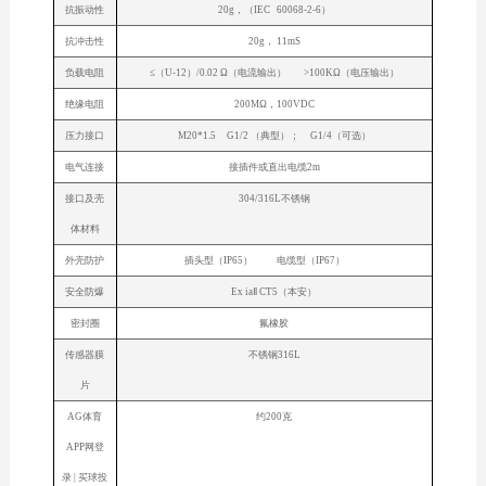
抗振动性
20g，（IEC 60068-2-6）
抗冲击性
20g， 11mS
负载电阻
≤（U-12）/0.02 Ω（电流输出） >100KΩ（电压输出）
绝缘电阻
200MΩ，100VDC
压力接口
M20*1.5 G1/2 （典型）； G1/4（可选）
电气连接
接插件或直出电缆2m
接口及壳
304/316L不锈钢
体材料
外壳防护
插头型（IP65） 电缆型（IP67）
安全防爆
Ex iaⅡ CT5（本安）
密封圈
氟橡胶
传感器膜
不锈钢316L
片
AG体育
约200克
APP网登
录 | 买球投