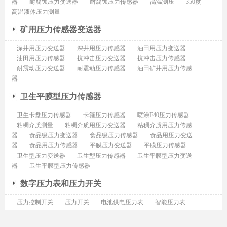
器
耐腐蚀压力变送器
耐腐蚀压力传感器
高温测压
350度
高温液体压力测量
矿用压力传感器变送器
深井用压力变送器
深井用压力传感器
油田用压力变送器
油田用压力传感器
抗冲击压力变送器
抗冲击压力传感器
耐震动压力变送器
耐震动压力传感器
油田矿井用压力传感
器
卫生平膜型压力传感器
卫生卡盘压力传感器
卡箍压力传感器
喷涂F40压力传感器
粘稠介质测量
粘稠介质用压力变送器
粘稠介质用压力传感
器
食品级压力变送器
食品级压力传感器
食品用压力变送
器
食品用压力传感器
平膜压力变送器
平膜压力传感器
卫生型压力变送器
卫生型压力传感器
卫生平膜型压力变送
器
卫生平膜型压力传感器
数字压力表和压力开关
压力控制开关
压力开关
电池供电压力表
智能压力表