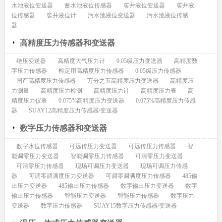
水池液位变送器
蓄水池液位传感器
窖井液位变送器
窖井液
位传感器
窖井液位计
污水池液位变送器
污水池液位传感
器
高精度压力传感器和变送器
绝压变送器
高精度大气压力计
0.05级压力变送器
高精度数
字压力传感器
检定用高精度压力传感器
0.05级压力传感器
国产高精度压力传感器
万分之五高精度压力变送器
高精度压
力测量
高精度压力检测
高精度压力计
高精度压力表
高
精度压力仪表
0.075%高精度压力变送器
0.075%高精度压力传感
器
SUAY12高精度压力传感器/变送器
数字压力传感器和变送器
数字水位传感器
可远传压力变送器
可远传压力传感器
智
能调零压力变送器
智能调零压力传感器
可清零压力变送器
可清零压力传感器
现场可调压力变送器
现场可调压力传感
器
可调零调满度压力变送器
可调零调满度压力传感器
485输
出压力变送器
485输出压力传感器
数字输出压力变送器
数字
输出压力传感器
智能压力变送器
智能压力传感器
数字压力
变送器
数字压力传感器
SUAY15数字压力传感器/变送器