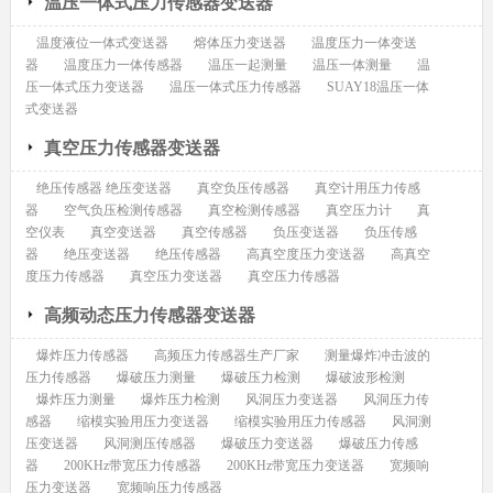
温压一体式压力传感器变送器
温度液位一体式变送器
熔体压力变送器
温度压力一体变送
器
温度压力一体传感器
温压一起测量
温压一体测量
温
压一体式压力变送器
温压一体式压力传感器
SUAY18温压一体
式变送器
真空压力传感器变送器
绝压传感器 绝压变送器
真空负压传感器
真空计用压力传感
器
空气负压检测传感器
真空检测传感器
真空压力计
真
空仪表
真空变送器
真空传感器
负压变送器
负压传感
器
绝压变送器
绝压传感器
高真空度压力变送器
高真空
度压力传感器
真空压力变送器
真空压力传感器
高频动态压力传感器变送器
爆炸压力传感器
高频压力传感器生产厂家
测量爆炸冲击波的
压力传感器
爆破压力测量
爆破压力检测
爆破波形检测
爆炸压力测量
爆炸压力检测
风洞压力变送器
风洞压力传
感器
缩模实验用压力变送器
缩模实验用压力传感器
风洞测
压变送器
风洞测压传感器
爆破压力变送器
爆破压力传感
器
200KHz带宽压力传感器
200KHz带宽压力变送器
宽频响
压力变送器
宽频响压力传感器