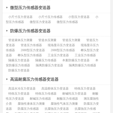
微型压力传感器变送器
小尺寸压力变送器
小尺寸压力传感器
小型压力变送器
小
型压力传感器
微型压力变送器
微型压力传感器
防爆压力传感器变送器
管道液体压力测量
管道水压测量
管道压力测量
管道压力
变送器
管道压力传感器
现场显示压力变送器
现场显示压力
传感器
2088型压力变送器
2088型压力传感器
榔头型压力变
送器
榔头型压力传感器
工业压力变送器
工业压力传感器
隔爆压力变送器
隔爆压力传感器
本案防爆压力变送器
本
安防爆压力传感器
隔离防爆压力变送器
隔离防爆压力传感器
防爆压力变送器
高温耐腐压力传感器变送器
高温水冷压力变送器
高温熔体压力变送器
特殊压力变送器
特殊压力变送器
特殊压力传感器
耐碱性压力变送器
耐酸
性压力变送器
耐碱压力传感器
耐酸压力传感器
测压腐蚀性
介质
腐蚀性液体压力测量
腐蚀性气体压力测量
防腐压力变
送器
防腐压力传感器
抗腐蚀压力变送器
抗腐蚀压力传感