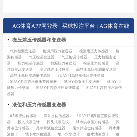
AG体育APP网登录 | 买球投注平台 | AG体育在线
微压差压传感器和变送器
官方入口展示
气体检漏变送器
检漏用压力变送器
检漏用压力传感器
检
漏传感器
气压检漏变送器
气压检漏传感器
压力检漏变送
器
压力检漏传感器
检漏压力变送器
检漏压力传感器
高
过载差压变送器
高过载差压传感器
高静压低压差测量变送器
高静压低压差测量传感器
SUAY41高静压低压差变送器
SUAY41高静压低压差传感器
SUAY40微压力变送器
SUAY40
微压力传感器
SUAY41高静压压差变送器
SUAY41高静压压差传
感器
液位和压力传感器变送器
0.5米液位传感器
深井水位传感器
SUAY12.6高精度液位变送
器
投入式液位计
探头式液位仪
城市供水压力传感器
深
井液位传感器
尾水井液位变送器
尾水井液位传感器
尾水井
液位计
地下水水位测量
地下水水位计
蓄水池液位计
蓄