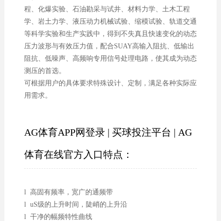
程、化爆实验、石油勘采与试井、材料力学、土木工程
学、岩土力学、液压动力机械试验、缩模试验、轨道交通
等科学实验和生产实践中，得到不失真且快速变化的动态
压力波形与有效压力值，配合SUAY高输入阻抗、低输出
阻抗、低噪声、高频响专用信号处理电路，使其成为动态
测压的首选。
可根据用户的具体要求特殊设计、定制，满足各种实际应
用需求。
AG体育APP网登录 | 买球投注平台 | AG
体育在线官方入口特点：
l 高固有频率，宽广的通频带
l uS级的上升时间，陡峭的上升沿
l 干净的幅频特性曲线