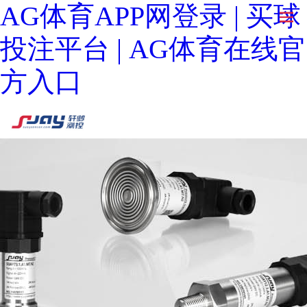
AG体育APP网登录 | 买球
投注平台 | AG体育在线官
方入口