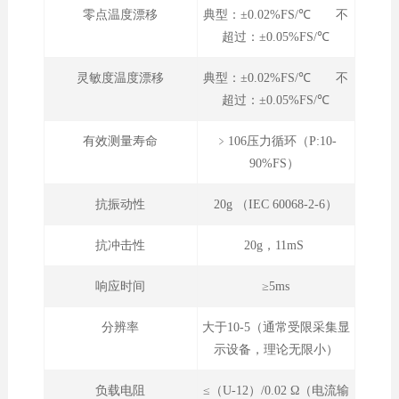
零点温度漂移
典型：±0.02%FS/℃ 不
超过：±0.05%FS/℃
灵敏度温度漂移
典型：±0.02%FS/℃ 不
超过：±0.05%FS/℃
有效测量寿命
﹥106压力循环（P:10-
90%FS）
抗振动性
20g （IEC 60068-2-6）
抗冲击性
20g，11mS
响应时间
≥5ms
分辨率
大于10-5（通常受限采集显
示设备，理论无限小）
负载电阻
≤（U-12）/0.02 Ω（电流输