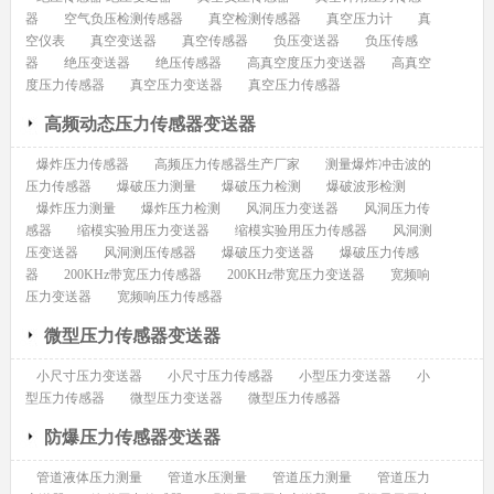
器
空气负压检测传感器
真空检测传感器
真空压力计
真
空仪表
真空变送器
真空传感器
负压变送器
负压传感
器
绝压变送器
绝压传感器
高真空度压力变送器
高真空
度压力传感器
真空压力变送器
真空压力传感器
高频动态压力传感器变送器
爆炸压力传感器
高频压力传感器生产厂家
测量爆炸冲击波的
压力传感器
爆破压力测量
爆破压力检测
爆破波形检测
爆炸压力测量
爆炸压力检测
风洞压力变送器
风洞压力传
感器
缩模实验用压力变送器
缩模实验用压力传感器
风洞测
压变送器
风洞测压传感器
爆破压力变送器
爆破压力传感
器
200KHz带宽压力传感器
200KHz带宽压力变送器
宽频响
压力变送器
宽频响压力传感器
微型压力传感器变送器
小尺寸压力变送器
小尺寸压力传感器
小型压力变送器
小
型压力传感器
微型压力变送器
微型压力传感器
防爆压力传感器变送器
管道液体压力测量
管道水压测量
管道压力测量
管道压力