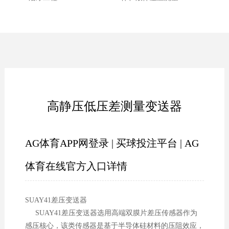
高静压低压差测量变送器
AG体育APP网登录 | 买球投注平台 | AG
体育在线官方入口详情
SUAY41差压变送器
SUAY41差压变送器选用高端双膜片差压传感器作为
感压核心，该类传感器是基于半导体硅材料的压阻效应，