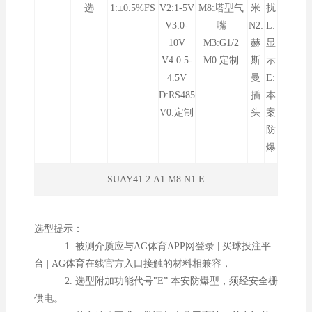
选
1:±0.5%FS
V2:1-5V
M8:塔型气
米
扰
V3:0-
嘴
N2:
L:
10V
M3:G1/2
赫
显
V4:0.5-
M0:定制
斯
示
4.5V
曼
E:
D:RS485
插
本
V0:定制
头
案
防
爆
SUAY41.2.A1.M8.N1.E
选型提示：
1. 被测介质应与AG体育APP网登录 | 买球投注平
台 | AG体育在线官方入口接触的材料相兼容，
2. 选型附加功能代号"E” 本安防爆型，须经安全栅
供电。