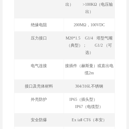
出） >100KΩ（电压输
出）
绝缘电阻
200MΩ，100VDC
压力接口
M20*1.5 G1/4 塔型气嘴
（典型）； G1/2 （可
选）
电气连接
接插件（赫斯曼）或直出电
缆2m
接口及壳体材料
304/316L不锈钢
外壳防护
IP65（插头型）
IP67（电缆型）
安全防爆
Ex iaⅡ CT6（本安）