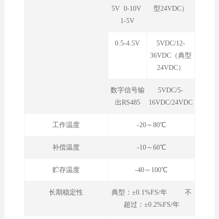
5V 0-10V
型24VDC）
1-5V
0.5-4.5V
5VDC/12-
36VDC（典型
24VDC）
数字信号输
5VDC/5-
出RS485
16VDC/24VDC
工作温度
-20～80℃
补偿温度
-10～60℃
贮存温度
-40～100℃
长期稳定性
典型：±0.1%FS/年 不
超过：±0.2%FS/年