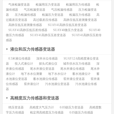
气体检漏变送器
检漏用压力变送器
检漏用压力传感器
检
漏传感器
气压检漏变送器
气压检漏传感器
压力检漏变送
器
压力检漏传感器
检漏压力变送器
检漏压力传感器
高
过载差压变送器
高过载差压传感器
高静压低压差测量变送器
高静压低压差测量传感器
SUAY41高静压低压差变送器
SUAY41高静压低压差传感器
SUAY40微压力变送器
SUAY40
微压力传感器
SUAY41高静压压差变送器
SUAY41高静压压差传
感器
液位和压力传感器变送器
0.5米液位传感器
深井水位传感器
SUAY12.6高精度液位变送
器
投入式液位计
探头式液位仪
城市供水压力传感器
深
井液位传感器
尾水井液位变送器
尾水井液位传感器
尾水井
液位计
地下水水位测量
地下水水位计
蓄水池液位计
蓄
水池液位变送器
蓄水池液位传感器
窖井液位变送器
窖井液
位传感器
窖井液位计
污水池液位变送器
污水池液位传感
器
高精度压力传感器和变送器
绝压变送器
高精度大气压力计
0.05级压力变送器
高精度数
字压力传感器
检定用高精度压力传感器
0.05级压力传感器