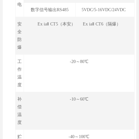
电
数字信号输出RS485
5VDC/5-16VDC/24VDC
安
Ex iaⅡ CT5（本安） Ex iaⅡ CT6（隔爆）
全
防
爆
工
-20～80℃
作
温
度
补
-10～60℃
偿
温
度
贮
-40～100℃