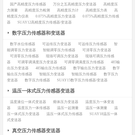
国产高精度压力传感器
万分之五高精度压力变送器
高精度压
力测量
高精度压力检测
高精度压力计
高精度压力表
高
精度压力仪表
0.075%高精度压力变送器
0.075%高精度压力传感
器
SUAY12高精度压力传感器/变送器
数字压力传感器和变送器
数字水位传感器
可远传压力变送器
可远传压力传感器
智
能调零压力变送器
智能调零压力传感器
可清零压力变送器
可清零压力传感器
现场可调压力变送器
现场可调压力传感
器
可调零调满度压力变送器
可调零调满度压力传感器
485输
出压力变送器
485输出压力传感器
数字输出压力变送器
数字
输出压力传感器
智能压力变送器
智能压力传感器
数字压力
变送器
数字压力传感器
SUAY15数字压力传感器/变送器
温压一体式压力传感器变送器
温度液位一体式变送器
熔体压力变送器
温度压力一体变送
器
温度压力一体传感器
温压一起测量
温压一体测量
温
压一体式压力变送器
温压一体式压力传感器
SUAY18温压一体
式变送器
真空压力传感器变送器