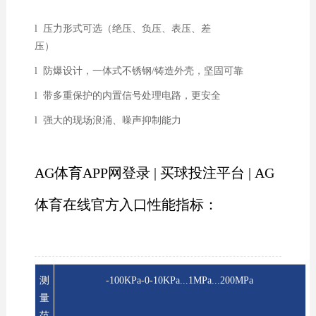
l 压力形式可选（绝压、负压、表压、差
压）
l 防爆设计，一体式不锈钢/铸造外壳，坚固可靠
l 带多重保护的内置信号处理电路，更安全
l 强大的现场浪涌、噪声抑制能力
AG体育APP网登录 | 买球投注平台 | AG
体育在线官方入口性能指标：
测
-100KPa-0-10KPa...1MPa...200MPa
量
范