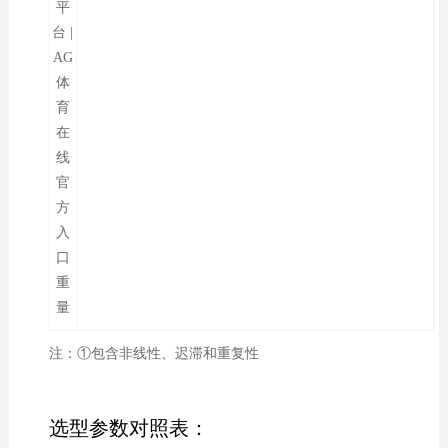
平
台 |
AG
体
育
在
线
官
方
入
口
重
量
注：①包含非线性、迟滞和重复性
选型参数对照表：