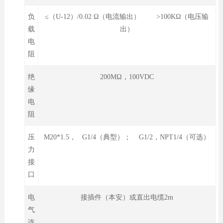
负
≤（U-12）/0.02 Ω（电流输出） >100KΩ（电压输
载
出）
电
阻
绝
200MΩ，100VDC
缘
电
阻
压
M20*1.5， G1/4（典型）； G1/2，NPT1/4（可选）
力
接
口
电
接插件（本安）或直出电缆2m
气
连