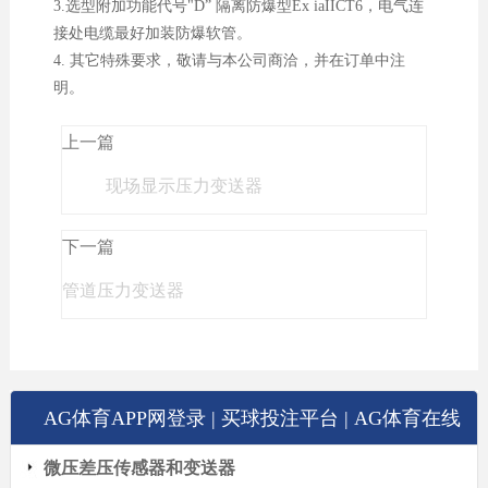
3.选型附加功能代号"D” 隔离防爆型Ex iaIICT6，电气连
接处电缆最好加装防爆软管。
4. 其它特殊要求，敬请与本公司商洽，并在订单中注
明。
上一篇
现场显示压力变送器
下一篇
管道压力变送器
AG体育APP网登录 | 买球投注平台 | AG体育在线
微压差压传感器和变送器
官方入口展示