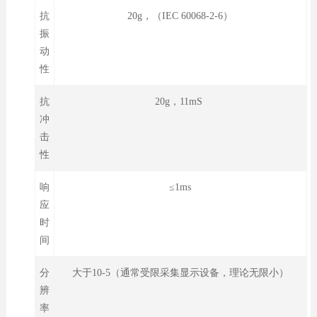
抗
20g，（IEC 60068-2-6）
振
动
性
抗
20g，11mS
冲
击
性
响
≤1ms
应
时
间
分
大于10-5（通常受限采集显示设备，理论无限小）
辨
率