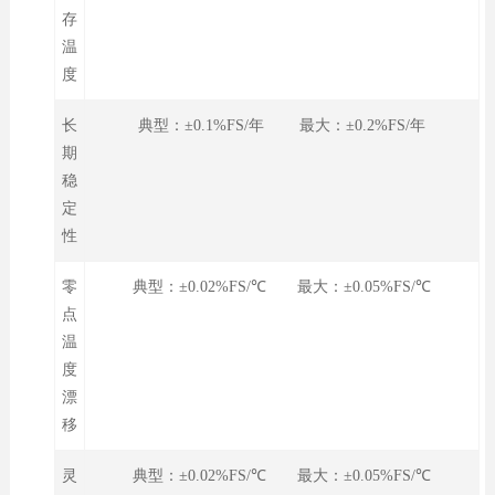
存
温
度
长
典型：±0.1%FS/年 最大：±0.2%FS/年
期
稳
定
性
零
典型：±0.02%FS/℃ 最大：±0.05%FS/℃
点
温
度
漂
移
灵
典型：±0.02%FS/℃ 最大：±0.05%FS/℃