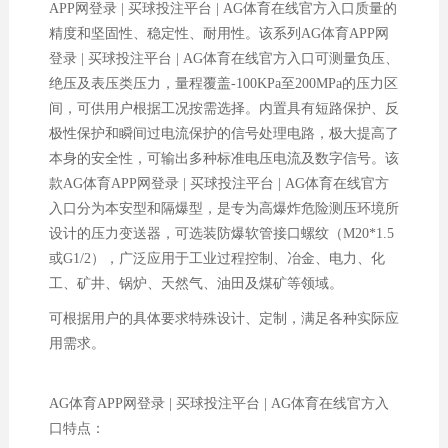
APP网登录 | 买球投注平台 | AG体育在线官方入口质量的
精度和坚固性、稳定性、耐用性。该系列AG体育APP网
登录 | 买球投注平台 | AG体育在线官方入口可测量负压、
绝压及表压类压力，量程覆盖-100KPa至200MPa的压力区
间，可供用户根据工况按需选择。内置具有短路保护、反
极性保护和瞬间过电流保护的信号处理电路，极大提高了
本身的安全性，可输出多种标准电压电流及数字信号。该
款AG体育APP网登录 | 买球投注平台 | AG体育在线官方
入口分为本安型和隔爆型，是专为高爆炸危险测压环境所
设计的压力变送器，可选装防爆软管接口螺纹（M20*1.5
或G1/2），广泛应用于工业过程控制、冶金、电力、化
工、矿井、锅炉、天然气、油田及煤矿等领域。
可根据用户的具体要求特殊设计、定制，满足各种实际应
用需求。
AG体育APP网登录 | 买球投注平台 | AG体育在线官方入
口特点：