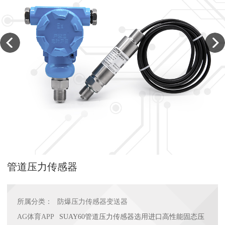
管道压力传感器
所属分类：
防爆压力传感器变送器
AG体育APP
SUAY60管道压力传感器选用进口高性能固态压