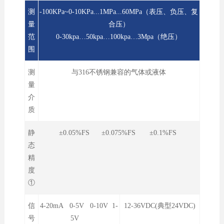
测
-100KPa~0-10KPa...1MPa...60MPa（表压、负压、复
量
合压
）
范
0-30kpa…50kpa…100kpa…3Mpa（绝压）
围
测
与316不锈钢兼容的气体或液体
量
介
质
静
±0.05%FS ±0.075%FS ±0.1%FS
态
精
度
①
信
4-20mA 0-5V 0-10V 1-
12-36VDC(典型24VDC)
号
5V