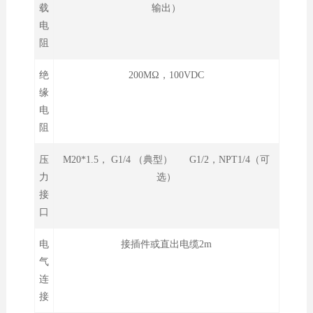
载
输出）
电
阻
绝
200MΩ，100VDC
缘
电
阻
压
M20*1.5， G1/4 （典型） G1/2，NPT1/4（可
力
选）
接
口
电
接插件或直出电缆2m
气
连
接