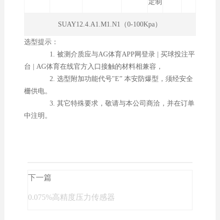
定制
SUAY12.4.A1.M1.N1（0-100Kpa）
选型提示：
1. 被测介质应与AG体育APP网登录 | 买球投注平
台 | AG体育在线官方入口接触的材料相兼容，
2. 选型附加功能代号"E” 本安防爆型，须经安全
栅供电。
3. 其它特殊要求，敬请与本公司商洽，并在订单
中注明。
下一篇
0.075%高精度压力传感器