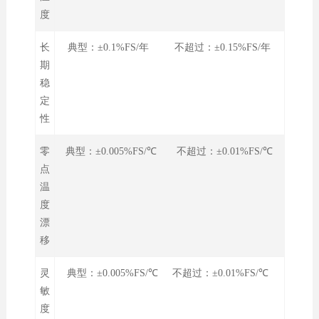
度
长
典型：±0.1%FS/年 不超过：±0.15%FS/年
期
稳
定
性
零
典型：±0.005%FS/℃ 不超过：±0.01%FS/℃
点
温
度
漂
移
灵
典型：±0.005%FS/℃ 不超过：±0.01%FS/℃
敏
度