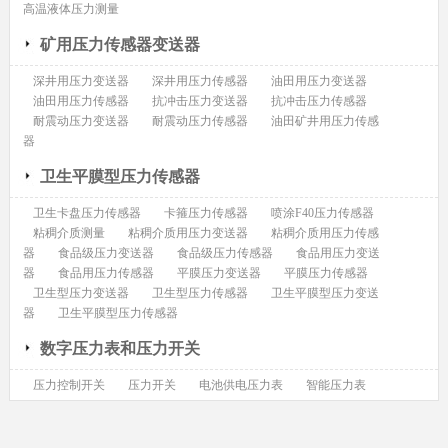
高温液体压力测量
矿用压力传感器变送器
深井用压力变送器
深井用压力传感器
油田用压力变送器
油田用压力传感器
抗冲击压力变送器
抗冲击压力传感器
耐震动压力变送器
耐震动压力传感器
油田矿井用压力传感
器
卫生平膜型压力传感器
卫生卡盘压力传感器
卡箍压力传感器
喷涂F40压力传感器
粘稠介质测量
粘稠介质用压力变送器
粘稠介质用压力传感
器
食品级压力变送器
食品级压力传感器
食品用压力变送
器
食品用压力传感器
平膜压力变送器
平膜压力传感器
卫生型压力变送器
卫生型压力传感器
卫生平膜型压力变送
器
卫生平膜型压力传感器
数字压力表和压力开关
压力控制开关
压力开关
电池供电压力表
智能压力表