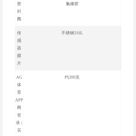
密
氟橡胶
封
圈
传
不锈钢316L
感
器
膜
片
AG
约200克
体
育
APP
网
登
录 |
买