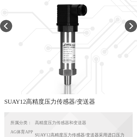
SUAY12高精度压力传感器/变送器
所属分类：
高精度压力传感器和变送器
AG体育APP
SUAY12高精度压力传感器/变送器采用进口压力