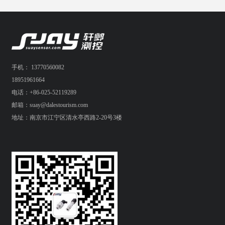
手机： 13770560082
18951961664
电话：+86-025-52119289
邮箱：suay@dalestourism.com
地址：南京市江宁区清水亭西路2-20号3楼