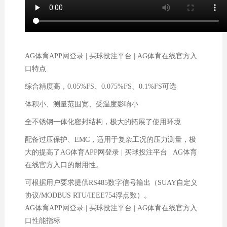
AG体育APP网登录 | 买球投注平台 | AG体育在线官方入
口特点
综合精度高，0.05%FS、0.075%FS、0.1%FS可选
体积小、测量范围宽、受温度影响小
全不锈钢一体化密封结构，极大的拓展了使用环境
配备过压保护、EMC，适用于复杂工况的压力测量，极
大的提高了AG体育APP网登录 | 买球投注平台 | AG体育
在线官方入口的耐用性。
可根据用户要求提供RS485数字信号输出（SUAY自定义
协议/MODBUS RTU/IEEE754浮点数）。
AG体育APP网登录 | 买球投注平台 | AG体育在线官方入
口性能指标