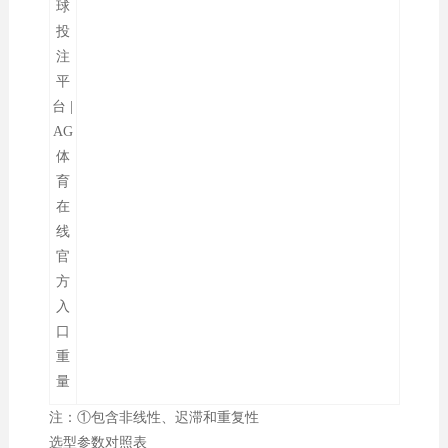
球
投
注
平
台 |
AG
体
育
在
线
官
方
入
口
重
量
注：①包含非线性、迟滞和重复性
选型参数对照表