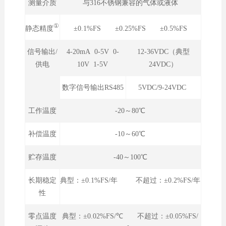
测量介质
与316不锈钢兼容的气体或液体
①
静态精度
±0.1%FS ±0.25%FS ±0.5%FS
信号输出/
4-20mA 0-5V 0-
12-36VDC（典型
供电
10V 1-5V
24VDC）
数字信号输出RS485
5VDC/9-24VDC
工作温度
-20～80℃
补偿温度
-10～60℃
贮存温度
-40～100℃
长期稳定
典型：±0.1%FS/年 不超过：±0.2%FS/年
性
零点温度
典型：±0.02%FS/℃ 不超过：±0.05%FS/