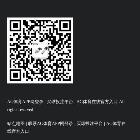
AG体育APP网登录 | 买球投注平台 | AG体育在线官方入口 All
rights reserved.
站点地图 | 联系AG体育APP网登录 | 买球投注平台 | AG体育在
线官方入口