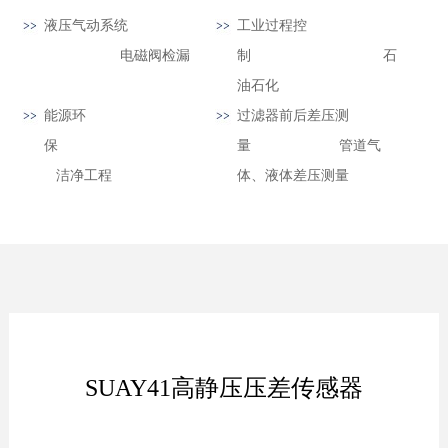
液压气动系统
工业过程控
电磁阀检漏
制 石
油石化
能源环
过滤器前后差压测
保
量 管道气
洁净工程
体、液体差压测量
SUAY41高静压压差传感器