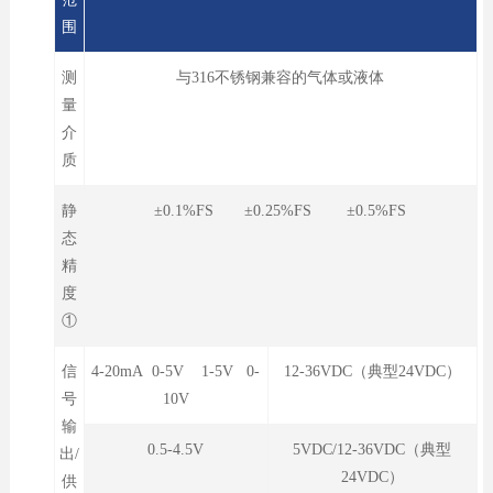
围
测
与316不锈钢兼容的气体或液体
量
介
质
静
±0.1%FS ±0.25%FS ±0.5%FS
态
精
度
①
信
4-20mA 0-5V 1-5V 0-
12-36VDC（典型24VDC）
号
10V
输
0.5-4.5V
5VDC/12-36VDC（典型
出/
24VDC）
供