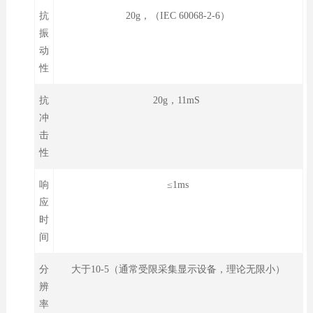
抗
20g，（IEC 60068-2-6）
振
动
性
抗
20g，11mS
冲
击
性
响
≤1ms
应
时
间
分
大于10-5（通常受限采集显示设备，理论无限小）
辨
率