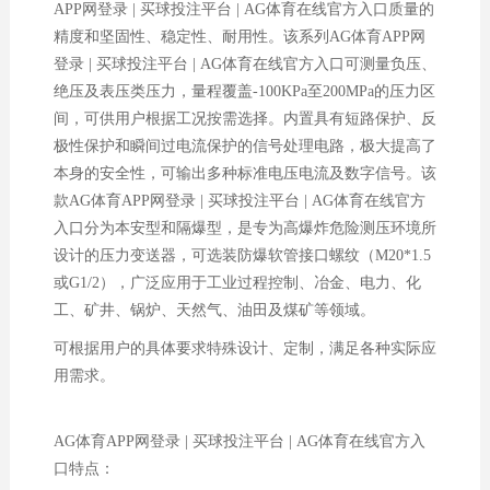
APP网登录 | 买球投注平台 | AG体育在线官方入口质量的
精度和坚固性、稳定性、耐用性。该系列AG体育APP网
登录 | 买球投注平台 | AG体育在线官方入口可测量负压、
绝压及表压类压力，量程覆盖-100KPa至200MPa的压力区
间，可供用户根据工况按需选择。内置具有短路保护、反
极性保护和瞬间过电流保护的信号处理电路，极大提高了
本身的安全性，可输出多种标准电压电流及数字信号。该
款AG体育APP网登录 | 买球投注平台 | AG体育在线官方
入口分为本安型和隔爆型，是专为高爆炸危险测压环境所
设计的压力变送器，可选装防爆软管接口螺纹（M20*1.5
或G1/2），广泛应用于工业过程控制、冶金、电力、化
工、矿井、锅炉、天然气、油田及煤矿等领域。
可根据用户的具体要求特殊设计、定制，满足各种实际应
用需求。
AG体育APP网登录 | 买球投注平台 | AG体育在线官方入
口特点：