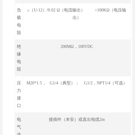
负
≤（U-12）/0.02 Ω（电流输出） >100KΩ（电压输
载
出）
电
阻
绝
200MΩ，100VDC
缘
电
阻
压
M20*1.5， G1/4（典型）； G1/2，NPT1/4（可选）
力
接
口
电
接插件（本安）或直出电缆2m
气
连