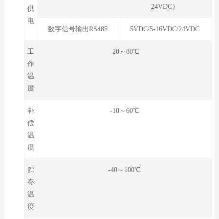
24VDC）
供
电
数字信号输出RS485
5VDC/5-16VDC/24VDC
工
-20～80℃
作
温
度
补
-10～60℃
偿
温
度
贮
-40～100℃
存
温
度