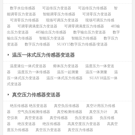
数字水位传感器
可远传压力变送器
可远传压力传感器
智
能调零压力变送器
智能调零压力传感器
可清零压力变送器
可清零压力传感器
现场可调压力变送器
现场可调压力传感
器
可调零调满度压力变送器
可调零调满度压力传感器
485输
出压力变送器
485输出压力传感器
数字输出压力变送器
数字
输出压力传感器
智能压力变送器
智能压力传感器
数字压力
变送器
数字压力传感器
SUAY15数字压力传感器/变送器
温压一体式压力传感器变送器
温度液位一体式变送器
熔体压力变送器
温度压力一体变送
器
温度压力一体传感器
温压一起测量
温压一体测量
温
压一体式压力变送器
温压一体式压力传感器
SUAY18温压一体
式变送器
真空压力传感器变送器
绝压传感器 绝压变送器
真空负压传感器
真空计用压力传感
器
空气负压检测传感器
真空检测传感器
真空压力计
真
空仪表
真空变送器
真空传感器
负压变送器
负压传感
器
绝压变送器
绝压传感器
高真空度压力变送器
高真空
度压力传感器
真空压力变送器
真空压力传感器