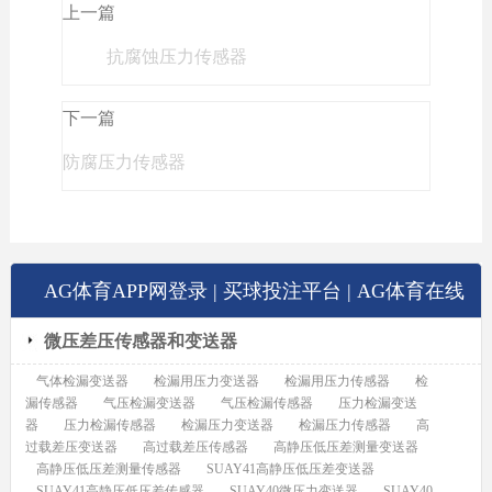
上一篇
抗腐蚀压力传感器
下一篇
防腐压力传感器
AG体育APP网登录 | 买球投注平台 | AG体育在线
微压差压传感器和变送器
官方入口展示
气体检漏变送器
检漏用压力变送器
检漏用压力传感器
检
漏传感器
气压检漏变送器
气压检漏传感器
压力检漏变送
器
压力检漏传感器
检漏压力变送器
检漏压力传感器
高
过载差压变送器
高过载差压传感器
高静压低压差测量变送器
高静压低压差测量传感器
SUAY41高静压低压差变送器
SUAY41高静压低压差传感器
SUAY40微压力变送器
SUAY40