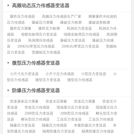
高频动态压力传感器变送器
爆炸压力传感器
高频压力传感器生产厂家
测量爆炸冲击波的
压力传感器
爆破压力测量
爆破压力检测
爆破波形检测
爆炸压力测量
爆炸压力检测
风洞压力变送器
风洞压力传
感器
缩模实验用压力变送器
缩模实验用压力传感器
风洞测
压变送器
风洞测压传感器
爆破压力变送器
爆破压力传感
器
200KHz带宽压力传感器
200KHz带宽压力变送器
宽频响
压力变送器
宽频响压力传感器
微型压力传感器变送器
小尺寸压力变送器
小尺寸压力传感器
小型压力变送器
小
型压力传感器
微型压力变送器
微型压力传感器
防爆压力传感器变送器
管道液体压力测量
管道水压测量
管道压力测量
管道压力
变送器
管道压力传感器
现场显示压力变送器
现场显示压力
传感器
2088型压力变送器
2088型压力传感器
榔头型压力变
送器
榔头型压力传感器
工业压力变送器
工业压力传感器
隔爆压力变送器
隔爆压力传感器
本案防爆压力变送器
本
安防爆压力传感器
隔离防爆压力变送器
隔离防爆压力传感器