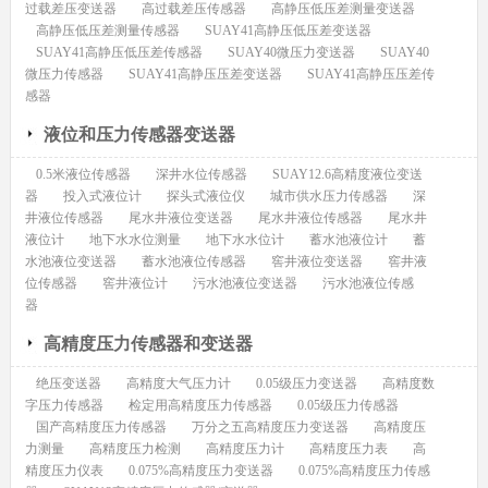
过载差压变送器
高过载差压传感器
高静压低压差测量变送器
高静压低压差测量传感器
SUAY41高静压低压差变送器
SUAY41高静压低压差传感器
SUAY40微压力变送器
SUAY40
微压力传感器
SUAY41高静压压差变送器
SUAY41高静压压差传
感器
液位和压力传感器变送器
0.5米液位传感器
深井水位传感器
SUAY12.6高精度液位变送
器
投入式液位计
探头式液位仪
城市供水压力传感器
深
井液位传感器
尾水井液位变送器
尾水井液位传感器
尾水井
液位计
地下水水位测量
地下水水位计
蓄水池液位计
蓄
水池液位变送器
蓄水池液位传感器
窖井液位变送器
窖井液
位传感器
窖井液位计
污水池液位变送器
污水池液位传感
器
高精度压力传感器和变送器
绝压变送器
高精度大气压力计
0.05级压力变送器
高精度数
字压力传感器
检定用高精度压力传感器
0.05级压力传感器
国产高精度压力传感器
万分之五高精度压力变送器
高精度压
力测量
高精度压力检测
高精度压力计
高精度压力表
高
精度压力仪表
0.075%高精度压力变送器
0.075%高精度压力传感