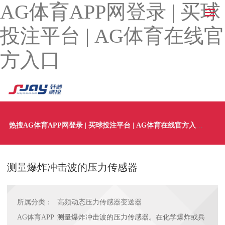
AG体育APP网登录 | 买球
投注平台 | AG体育在线官
方入口
热搜AG体育APP网登录 | 买球投注平台 | AG体育在线官方入口：
微
测量爆炸冲击波的压力传感器
所属分类：
高频动态压力传感器变送器
AG体育APP
测量爆炸冲击波的压力传感器。在化学爆炸或兵