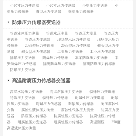
小尺寸压力变送器
小尺寸压力传感器
小型压力变送器
小
型压力传感器
微型压力变送器
微型压力传感器
防爆压力传感器变送器
管道液体压力测量
管道水压测量
管道压力测量
管道压力
变送器
管道压力传感器
现场显示压力变送器
现场显示压力
传感器
2088型压力变送器
2088型压力传感器
榔头型压力变
送器
榔头型压力传感器
工业压力变送器
工业压力传感器
隔爆压力变送器
隔爆压力传感器
本案防爆压力变送器
本
安防爆压力传感器
隔离防爆压力变送器
隔离防爆压力传感器
防爆压力变送器
高温耐腐压力传感器变送器
高温水冷压力变送器
高温熔体压力变送器
特殊压力变送器
特殊压力变送器
特殊压力传感器
耐碱性压力变送器
耐酸
性压力变送器
耐碱压力传感器
耐酸压力传感器
测压腐蚀性
介质
腐蚀性液体压力测量
腐蚀性气体压力测量
防腐压力变
送器
防腐压力传感器
抗腐蚀压力变送器
抗腐蚀压力传感
器
耐腐蚀压力变送器
耐腐蚀压力传感器
高温测压
350度
高温液体压力测量