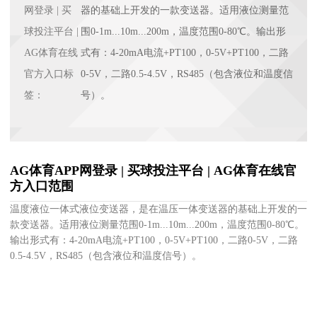
网登录 | 买
器的基础上开发的一款变送器。适用液位测量范
球投注平台 |
围0-1m...10m...200m，温度范围0-80℃。输出形
AG体育在线
式有：4-20mA电流+PT100，0-5V+PT100，二路
官方入口标
0-5V，二路0.5-4.5V，RS485（包含液位和温度信
签：
号）。
AG体育APP网登录 | 买球投注平台 | AG体育在线官
方入口范围
温度液位一体式液位变送器，是在温压一体变送器的基础上开发的一
款变送器。适用液位测量范围0-1m...10m...200m，温度范围0-80℃。
输出形式有：4-20mA电流+PT100，0-5V+PT100，二路0-5V，二路
0.5-4.5V，RS485（包含液位和温度信号）。