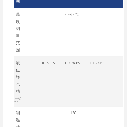
围
温
0～80℃
度
测
量
范
围
液
±0.1%FS ±0.25%FS ±0.5%FS
位
静
态
精
①
度
测
±1℃
温