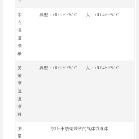
性
零
典型：±0.02%FS/℃ 大：±0.04%FS/℃
点
温
度
漂
移
灵
典型：±0.02%FS/℃ 大：±0.04%FS/℃
敏
度
温
度
漂
移
测
与316不锈钢兼容的气体或液体
量