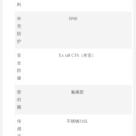
料
外
IP68
壳
防
护
安
Ex iaⅡ CT6（本安）
全
防
爆
密
氟橡胶
封
圈
传
不锈钢316L
感