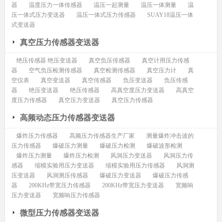
器
温度压力一体传感器
温压一起测量
温压一体测量
温
压一体式压力变送器
温压一体式压力传感器
SUAY18温压一体
式变送器
真空压力传感器变送器
绝压传感器 绝压变送器
真空负压传感器
真空计用压力传感
器
空气负压检测传感器
真空检测传感器
真空压力计
真
空仪表
真空变送器
真空传感器
负压变送器
负压传感
器
绝压变送器
绝压传感器
高真空度压力变送器
高真空
度压力传感器
真空压力变送器
真空压力传感器
高频动态压力传感器变送器
爆炸压力传感器
高频压力传感器生产厂家
测量爆炸冲击波的
压力传感器
爆破压力测量
爆破压力检测
爆破波形检测
爆炸压力测量
爆炸压力检测
风洞压力变送器
风洞压力传
感器
缩模实验用压力变送器
缩模实验用压力传感器
风洞测
压变送器
风洞测压传感器
爆破压力变送器
爆破压力传感
器
200KHz带宽压力传感器
200KHz带宽压力变送器
宽频响
压力变送器
宽频响压力传感器
微型压力传感器变送器