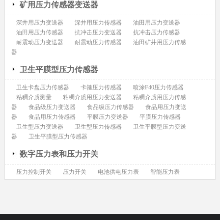
矿用压力传感器变送器
深井用压力变送器
深井用压力传感器
油田用压力变送器
油田用压力传感器
抗冲击压力变送器
抗冲击压力传感器
耐震动压力变送器
耐震动压力传感器
油田矿井用压力传感
器
卫生平膜型压力传感器
卫生卡盘压力传感器
卡箍压力传感器
喷涂F40压力传感器
粘稠介质测量
粘稠介质用压力变送器
粘稠介质用压力传感
器
食品级压力变送器
食品级压力传感器
食品用压力变送
器
食品用压力传感器
平膜压力变送器
平膜压力传感器
卫生型压力变送器
卫生型压力传感器
卫生平膜型压力变送
器
卫生平膜型压力传感器
数字压力表和压力开关
压力控制开关
压力开关
电池供电压力表
智能压力表