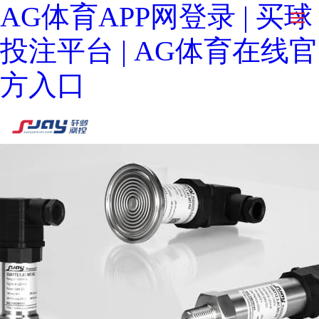
AG体育APP网登录 | 买球
投注平台 | AG体育在线官
方入口