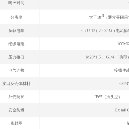
响应时间
-5
大于10
（通常受限采
分辨率
负载电阻
≤（U-12）/0.02 Ω（
绝缘电阻
100M
压力接口
M20*1.5， G1/4 （
电气连接
接插件或
接口及壳体材料
304/
外壳防护
IP65（插头型
安全防爆
Ex ia
密封圈