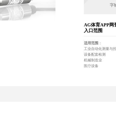
字
AG体育APP网
入口范围
适用范围
：
工业自动化测
设备配套
机械制造
医疗设备