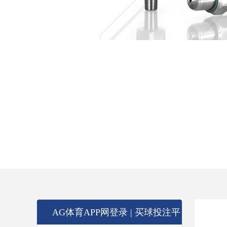
AG体育APP网登录 | 买球投注平