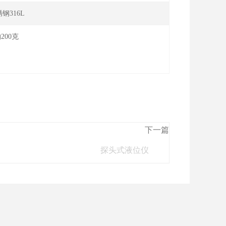
钢316L
200克
下一篇
探头式液位仪