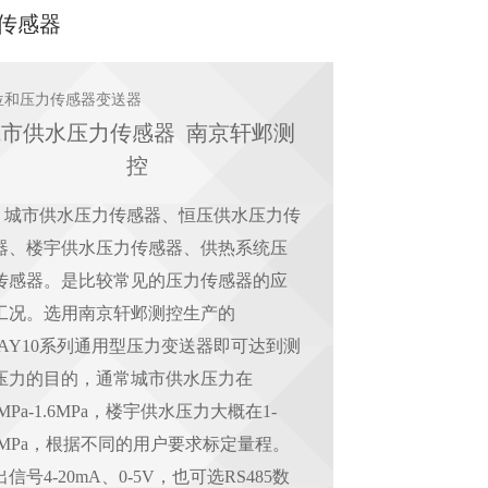
传感器
位和压力传感器变送器
城市供水压力传感器 南京轩邺测
控
市供水压力传感器、恒压供水压力传
器、楼宇供水压力传感器、供热系统压
传感器。是比较常见的压力传感器的应
工况。选用南京轩邺测控生产的
UAY10系列通用型压力变送器即可达到测
压力的目的，通常城市供水压力在
6MPa-1.6MPa，楼宇供水压力大概在1-
.5MPa，根据不同的用户要求标定量程。
信号4-20mA、0-5V，也可选RS485数