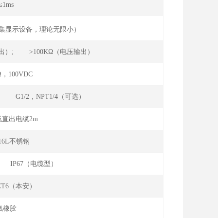
≤1ms
集显示设备，理论无限小）
电流输出）; >100KΩ（电压输出）
Ω，100VDC
典型） G1/2，NPT1/4（可选）
直出电缆2m
316L不锈钢
） IP67（电缆型）
Ⅱ CT6（本安）
氟橡胶