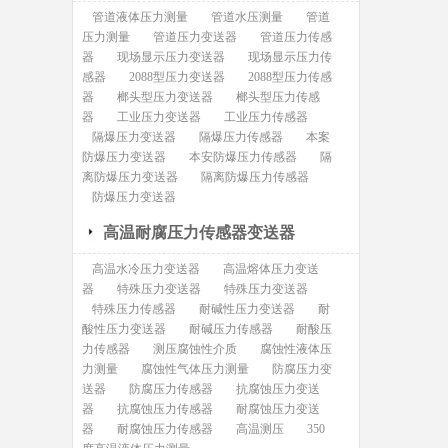
管道液体压力测量
管道水压测量
管道
压力测量
管道压力变送器
管道压力传感
器
现场显示压力变送器
现场显示压力传
感器
2088型压力变送器
2088型压力传感
器
榔头型压力变送器
榔头型压力传感
器
工业压力变送器
工业压力传感器
隔爆压力变送器
隔爆压力传感器
本案
防爆压力变送器
本安防爆压力传感器
隔
离防爆压力变送器
隔离防爆压力传感器
防爆压力变送器
高温耐腐压力传感器变送器
高温水冷压力变送器
高温熔体压力变送
器
特殊压力变送器
特殊压力变送器
特殊压力传感器
耐碱性压力变送器
耐
酸性压力变送器
耐碱压力传感器
耐酸压
力传感器
测压腐蚀性介质
腐蚀性液体压
力测量
腐蚀性气体压力测量
防腐压力变
送器
防腐压力传感器
抗腐蚀压力变送
器
抗腐蚀压力传感器
耐腐蚀压力变送
器
耐腐蚀压力传感器
高温测压
350