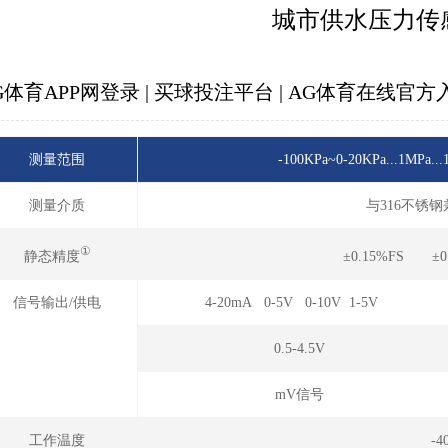
城市供水压力传
G体育APP网登录 | 买球投注平台 | AG体育在线官
测量范围
-100KPa~0-20KPa...1
测量介质
与316不锈
①
静态精度
±0.15%FS ±0
信号输出/供电
4-20mA 0-5V 0-10V 1-5V
0.5-4.5V
mV信号
工作温度
-4