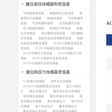
微压差压传感器和变送器
台 | AG体育在线官方入口展示
气体检漏变送器
检漏用压力变送器
检
漏用压力传感器
检漏传感器
气压检漏变
A
送器
气压检漏传感器
压力检漏变送器
压力检漏传感器
检漏压力变送器
检漏
压力传感器
高过载差压变送器
高过载差
压传感器
高静压低压差测量变送器
高静
压低压差测量传感器
SUAY41高静压低压差
变送器
SUAY41高静压低压差传感器
SUAY40微压力变送器
SUAY40微压力传
感器
SUAY41高静压压差变送器
SUAY41高静压压差传感器
液位和压力传感器变送器
0.5米液位传感器
深井水位传感器
SUAY12.6高精度液位变送器
投入式液位
计
探头式液位仪
城市供水压力传感器
深井液位传感器
尾水井液位变送器
尾
水井液位传感器
尾水井液位计
地下水水
位测量
地下水水位计
蓄水池液位计
蓄水池液位变送器
蓄水池液位传感器