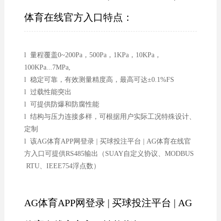
体育在线官方入口特点：
l 量程覆盖0~200Pa，500Pa，1KPa，10KPa，
100KPa...7MPa,
l 稳定可靠，有效测量精度高，最高可达±0.1%FS
l 过载性能突出
l 可提供防爆和防腐性能
l 结构与压力连接多样，可根据用户实际工况特殊设计、
定制
l 该AG体育APP网登录 | 买球投注平台 | AG体育在线官
方入口可提供RS485输出（SUAY自定义协议、MODBUS
RTU、IEEE754浮点数）
AG体育APP网登录 | 买球投注平台 | AG