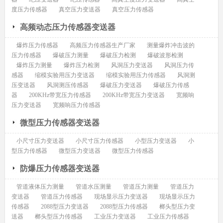
度压力传感器
真空压力变送器
真空压力传感器
高频动态压力传感器变送器
爆炸压力传感器
高频压力传感器生产厂家
测量爆炸冲击波的
压力传感器
爆破压力测量
爆破压力检测
爆破波形检测
爆炸压力测量
爆炸压力检测
风洞压力变送器
风洞压力传
感器
缩模实验用压力变送器
缩模实验用压力传感器
风洞测
压变送器
风洞测压传感器
爆破压力变送器
爆破压力传感
器
200KHz带宽压力传感器
200KHz带宽压力变送器
宽频响
压力变送器
宽频响压力传感器
微型压力传感器变送器
小尺寸压力变送器
小尺寸压力传感器
小型压力变送器
小
型压力传感器
微型压力变送器
微型压力传感器
防爆压力传感器变送器
管道液体压力测量
管道水压测量
管道压力测量
管道压力
变送器
管道压力传感器
现场显示压力变送器
现场显示压力
传感器
2088型压力变送器
2088型压力传感器
榔头型压力变
送器
榔头型压力传感器
工业压力变送器
工业压力传感器