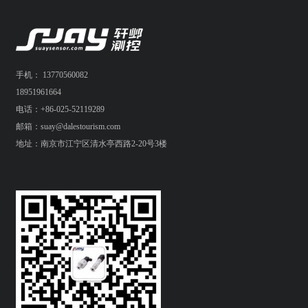
手机： 13770560082
18951961664
电话：+86-025-52119289
邮箱：suay@dalestourism.com
地址：南京市江宁区清水亭西路2-20号3楼