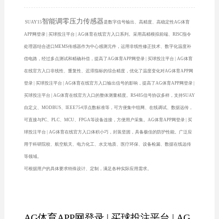
智能调零压力传感器
SUAY15
是数字信号输出、高精度、高稳定性AG体育
APP网登录 | 买球投注平台 | AG体育在线官方入口系列。采用高精模拟前端、RISC指令
处理器结合进口MEMS传感器作为中心感测元件，运用非线性修正技术、数字化温度补
偿电路，经过多点测试和精确补偿，提高了AG体育APP网登录 | 买球投注平台 | AG体育
在线官方入口非线性、重复性、迟滞指标的综合精度，优化了温度变化对AG体育APP网
登录 | 买球投注平台 | AG体育在线官方入口输出信号的影响，提高了AG体育APP网登录 |
买球投注平台 | AG体育在线官方入口的整体测量精度。RS485信号协议多样，支持SUAY
自定义、MODBUS、IEEE754浮点数标准等，可方便集中组网、在线调试、数据远传，
可直接与PC、PLC、MCU、FPGA等设备连接，方便用户采集。AG体育APP网登录 | 买
球投注平台 | AG体育在线官方入口体积小巧，封装坚固，具备极佳的防护性能。广泛应
用于科研院校、航空航天、电力化工、水文地质、医疗环保、设备检漏、数据在线远传
等领域。
可根据用户的具体要求特殊设计、定制，满足各种实际应用需求。
AG体育APP网登录 | 买球投注平台 | AG