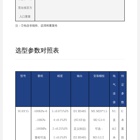
育在线官方
入口重量
注：①包含非线性、迟滞和重复性
选型参数对照表
型号
量程
精度
输出
安装螺纹
电
特
气
定
连
参
接
数
SUAY15
-100KPa~0
5:±0.075%FS
D1:RS485
M1:M20*1.5
N1:
E:
...10KPa
4:±0.1%FS
(SUAY自
M2:G1/4
直
本
...100MPa
2:±0.25%FS
定义协议)
可选：
出2
案
量程可选
1:±0.5%FS
D2:RS485
M3:G1/2
米
防