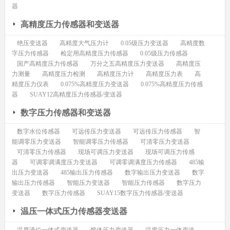
器
高精度压力传感器和变送器
绝压变送器
高精度大气压力计
0.05级压力变送器
高精度数
字压力传感器
检定用高精度压力传感器
0.05级压力传感器
国产高精度压力传感器
万分之五高精度压力变送器
高精度压
力测量
高精度压力检测
高精度压力计
高精度压力表
高
精度压力仪表
0.075%高精度压力变送器
0.075%高精度压力传感
器
SUAY12高精度压力传感器/变送器
数字压力传感器和变送器
数字水位传感器
可远传压力变送器
可远传压力传感器
智
能调零压力变送器
智能调零压力传感器
可清零压力变送器
可清零压力传感器
现场可调压力变送器
现场可调压力传感
器
可调零调满度压力变送器
可调零调满度压力传感器
485输
出压力变送器
485输出压力传感器
数字输出压力变送器
数字
输出压力传感器
智能压力变送器
智能压力传感器
数字压力
变送器
数字压力传感器
SUAY15数字压力传感器/变送器
温压一体式压力传感器变送器