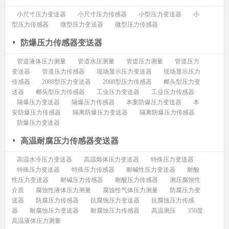
小尺寸压力变送器
小尺寸压力传感器
小型压力变送器
小
型压力传感器
微型压力变送器
微型压力传感器
防爆压力传感器变送器
管道液体压力测量
管道水压测量
管道压力测量
管道压力
变送器
管道压力传感器
现场显示压力变送器
现场显示压力
传感器
2088型压力变送器
2088型压力传感器
榔头型压力变
送器
榔头型压力传感器
工业压力变送器
工业压力传感器
隔爆压力变送器
隔爆压力传感器
本案防爆压力变送器
本
安防爆压力传感器
隔离防爆压力变送器
隔离防爆压力传感器
防爆压力变送器
高温耐腐压力传感器变送器
高温水冷压力变送器
高温熔体压力变送器
特殊压力变送器
特殊压力变送器
特殊压力传感器
耐碱性压力变送器
耐酸
性压力变送器
耐碱压力传感器
耐酸压力传感器
测压腐蚀性
介质
腐蚀性液体压力测量
腐蚀性气体压力测量
防腐压力变
送器
防腐压力传感器
抗腐蚀压力变送器
抗腐蚀压力传感
器
耐腐蚀压力变送器
耐腐蚀压力传感器
高温测压
350度
高温液体压力测量