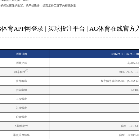
可在线非侵入式访问、调试
具备瞬间过压保护装置、抗干扰设备，提高复杂工况下的精确测量
G体育APP网登录 | 买球投注平台 | AG体育在线官
测量范围
-100KPa~0-10KPa.
测量介质
与316
①
静态精度
±0.075%FS ±0
信号输出
数字信号输出RS485（SUAY自定
供电电源
5VDC
工作温度
补偿温度
贮存温度
长期稳定性
典型：±0.1%
零点温度漂移
典型：±0.01%F