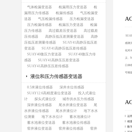
气体检漏变送器
检漏用压力变送器
检
漏用压力传感器
检漏传感器
气压检漏变
A
送器
气压检漏传感器
压力检漏变送器
压力检漏传感器
检漏压力变送器
检漏
压力传感器
高过载差压变送器
高过载差
SUA
压传感器
高静压低压差测量变送器
高静
压低压差测量传感器
SUAY41高静压低压差
感测
变送器
SUAY41高静压低压差传感器
化对A
SUAY40微压力变送器
SUAY40微压力传
义、M
感器
SUAY41高静压压差变送器
口体
SUAY41高静压压差传感器
可根
液位和压力传感器变送器
0.5米液位传感器
深井水位传感器
SUAY12.6高精度液位变送器
投入式液位
计
探头式液位仪
城市供水压力传感器
A
深井液位传感器
尾水井液位变送器
尾
水井液位传感器
尾水井液位计
地下水水
位测量
地下水水位计
蓄水池液位计
l 
l 
蓄水池液位变送器
蓄水池液位传感器
l 
窖井液位变送器
窖井液位传感器
窖井