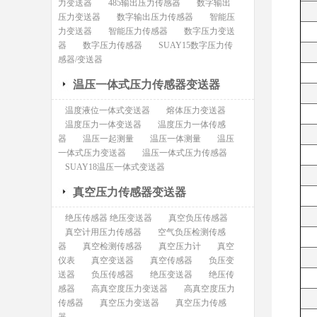
力变送器
485输出压力传感器
数字输出
压力变送器
数字输出压力传感器
智能压
力变送器
智能压力传感器
数字压力变送
器
数字压力传感器
SUAY15数字压力传
感器/变送器
温压一体式压力传感器变送器
温度液位一体式变送器
熔体压力变送器
温度压力一体变送器
温度压力一体传感
器
温压一起测量
温压一体测量
温压
一体式压力变送器
温压一体式压力传感器
SUAY18温压一体式变送器
真空压力传感器变送器
绝压传感器 绝压变送器
真空负压传感器
真空计用压力传感器
空气负压检测传感
器
真空检测传感器
真空压力计
真空
仪表
真空变送器
真空传感器
负压变
送器
负压传感器
绝压变送器
绝压传
感器
高真空度压力变送器
高真空度压力
传感器
真空压力变送器
真空压力传感