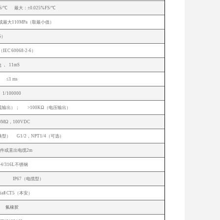
S/℃ 最大：±0.025%FS/℃
或最大110MPa（取最小值）
（P:10-90%FS）
（IEC 60068-2-6）
0g ， 11mS
≤1 ms
1/100000
Ω（电流输出）； >100KΩ（电压输出）
0MΩ，100VDC
 （典型） G1/2，NPT1/4（可选）
件或直出电缆2m
04/316L不锈钢
头型） IP67（电缆型）
 iaⅡ CT5（本安）
氟橡胶