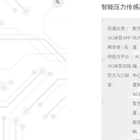
智能压力传感
所属分类：
数
AG体育APP
S
网登录 | 买
度、
球投注平台 |
|
AG体育在线
端
官方入口标
中
签：
度
AG
官
度，
投
响，