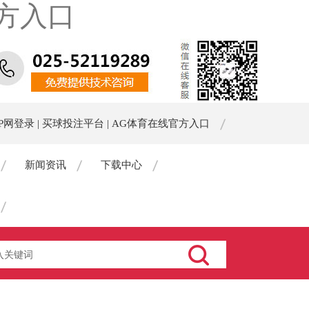
官方入口
P网登录 | 买球投注平台 | AG体育在线官方入口
新闻资讯
下载中心
液位压力传感器