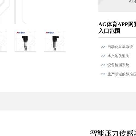
A
AG体育APP网
入口范围
自动化采集系统
水文地质监测
设备检漏系统
生产领域的标准
智能压力传感